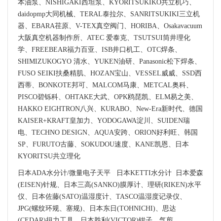
本油泵、NISHIGAKI西坦泵、KYORITSUKIKO共立机巧、
daidopmp大同机械、TERAL泰拉尔、SANRITSUKIKI三立机
器、EBARA荏原、V-TEX真空阀门、HORIBA、Osakavacuum
大阪真空机器制作所、ATEC 爱泰克、TSUTSUI筒井理化
学、FREEBEAR福力百亚、ISB井口机工、OTC焊条、
SHIMIZUKOGYO 清水、YUKEN油研、Panasonic松下焊条、
FUSO SEIKI扶桑精肌、HOZAN宝山、VESSEL威威、SSD西
西蒂、BONKOTE邦可、MALCOM马康、METCAL奥科、
PISCO碧铄科、OHTAKE大武、OPK鸥琵凯、ELM易之美、
HAKKO EIGHTRON八兴、KURABO、New-Era新时代、德国
KAISER+KRAFT皇加力、YODOGAWA淀川、SUIDEN瑞
电、TECHNO DESIGN、AQUA安跨、ORION好利旺、韩国
SP、FURUTO古藤、SOKUDOU速度、KANE凯恩、日本
KYORITSU共立理化
日本ADA水分计/微量电子天平 日本KETTI水分计 日本爱森
(EISEN)针规、日本三高(SANKO)膜厚计、理研(RIKEN)水平
仪、日本佐藤(SATO)温湿度计、TASCO温湿度记录仪、
JPG(螺纹环规、塞规)、日本东日(TOHNICHI)、思达
(CEDAR)扭力工具、日本胜利(VICTOR)钳子、气剪、