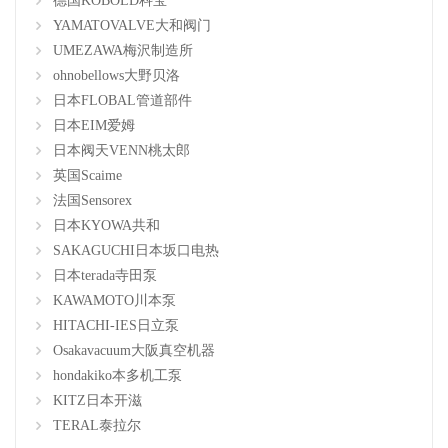
德国KOBOLD科宝
YAMATOVALVE大和阀门
UMEZAWA梅沢制造所
ohnobellows大野贝洛
日本FLOBAL管道部件
日本EIM爱姆
日本阀天VENN桃太郎
英国Scaime
法国Sensorex
日本KYOWA共和
SAKAGUCHI日本坂口电热
日本terada寺田泵
KAWAMOTO川本泵
HITACHI-IES日立泵
Osakavacuum大阪真空机器
hondakiko本多机工泵
KITZ日本开滋
TERAL泰拉尔