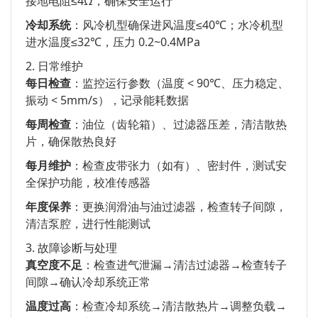
接地电阻≤4Ω，确保安全运行
冷却系统
：风冷机型确保进风温度≤40℃；水冷机型
进水温度≤32℃，压力 0.2~0.4MPa
2. 日常维护
每日检查
：监控运行参数（温度 < 90℃、压力稳定、
振动 < 5mm/s），记录能耗数据
每周检查
：油位（齿轮箱）、过滤器压差，清洁散热
片，确保散热良好
每月维护
：检查皮带张力（如有）、密封件，测试安
全保护功能，校准传感器
年度保养
：更换润滑油与油过滤器，检查转子间隙，
清洁泵腔，进行性能测试
3. 故障诊断与处理
真空度不足
：检查进气泄漏→清洁过滤器→检查转子
间隙→确认冷却系统正常
温度过高
：检查冷却系统→清洁散热片→调整负载→