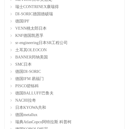
瑞士CONTRINEX康瑞得
DI-SORIC德国德硕瑞
德国IPF
VENN桃太郎日本
KNF德国凯恩孚
sr-engineering日本SR工程公司
土耳其OLEOCON
BANNER邦纳美国
SMC日本
德国DI-SORIC
德国IFM 易福门
PISCO碧铄科
德国BALLUFF巴鲁夫
NACHI拉奇
日本KYOWA共和
德国metallux
瑞典AtlasCopco阿特拉斯.科普柯