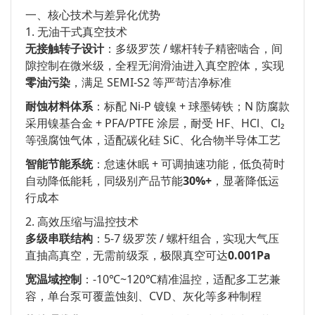
一、核心技术与差异化优势
1. 无油干式真空技术
无接触转子设计
：多级罗茨 / 螺杆转子精密啮合，间
隙控制在微米级，全程无润滑油进入真空腔体，实现
零油污染
，满足 SEMI-S2 等严苛洁净标准
耐蚀材料体系
：标配 Ni-P 镀镍 + 球墨铸铁；N 防腐款
采用镍基合金 + PFA/PTFE 涂层，耐受 HF、HCl、Cl₂
等强腐蚀气体，适配碳化硅 SiC、化合物半导体工艺
智能节能系统
：怠速休眠 + 可调抽速功能，低负荷时
自动降低能耗，同级别产品节能
30%+
，显著降低运
行成本
2. 高效压缩与温控技术
多级串联结构
：5-7 级罗茨 / 螺杆组合，实现大气压
直抽高真空，无需前级泵，极限真空可达
0.001Pa
宽温域控制
：-10℃~120℃精准温控，适配多工艺兼
容，单台泵可覆盖蚀刻、CVD、灰化等多种制程