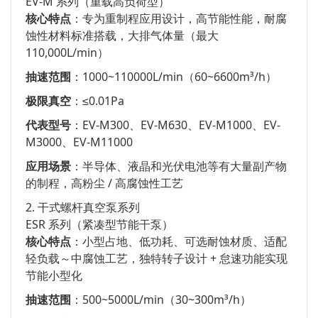
EV-M 系列（重载高负荷型）
核心特点
：专为重制程应用设计，高节能性能，耐腐
蚀性材料标准搭载，大排气体量（最大
110,000L/min）
抽速范围
：1000~110000L/min（60~6600m³/h）
极限真空
：≤0.01Pa
代表型号
：EV-M300、EV-M630、EV-M1000、EV-
M3000、EV-M11000
应用场景
：半导体、液晶和光伏电池等有大量副产物
的制程，高粉尘 / 高腐蚀性工艺
2. 干式螺杆真空泵系列
ESR 系列（紧凑型节能干泵）
核心特点
：小型占地、低功耗、可选耐蚀材质、适配
轻负载～中腐蚀工艺，独特转子设计 + 怠速功能实现
节能小型化
抽速范围
：500~5000L/min（30~300m³/h）