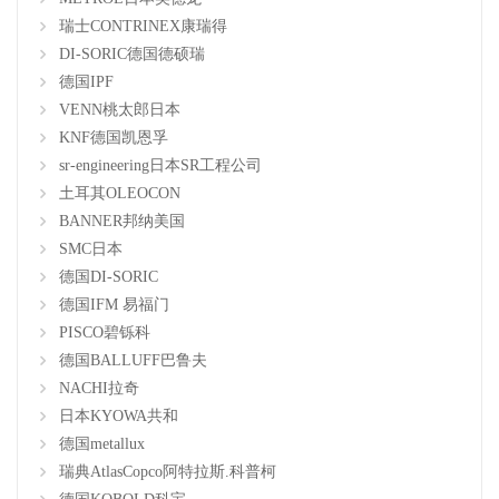
瑞士CONTRINEX康瑞得
DI-SORIC德国德硕瑞
德国IPF
VENN桃太郎日本
KNF德国凯恩孚
sr-engineering日本SR工程公司
土耳其OLEOCON
BANNER邦纳美国
SMC日本
德国DI-SORIC
德国IFM 易福门
PISCO碧铄科
德国BALLUFF巴鲁夫
NACHI拉奇
日本KYOWA共和
德国metallux
瑞典AtlasCopco阿特拉斯.科普柯