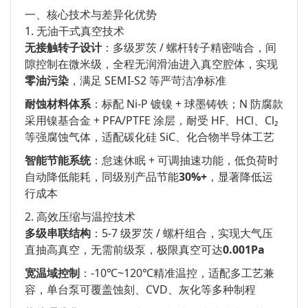
一、核心技术与差异化优势
1. 无油干式真空技术
无接触转子设计
：多级罗茨 / 螺杆转子精密啮合，间
隙控制在微米级，全程无润滑油进入真空腔体，实现
零油污染
，满足 SEMI-S2 等严苛洁净标准
耐蚀材料体系
：标配 Ni-P 镀镍 + 球墨铸铁；N 防腐款
采用镍基合金 + PFA/PTFE 涂层，耐受 HF、HCl、Cl₂
等强腐蚀气体，适配碳化硅 SiC、化合物半导体工艺
智能节能系统
：怠速休眠 + 可调抽速功能，低负荷时
自动降低能耗，同级别产品节能
30%+
，显著降低运
行成本
2. 高效压缩与温控技术
多级串联结构
：5-7 级罗茨 / 螺杆组合，实现大气压
直抽高真空，无需前级泵，极限真空可达
0.001Pa
宽温域控制
：-10℃~120℃精准温控，适配多工艺兼
容，单台泵可覆盖蚀刻、CVD、灰化等多种制程