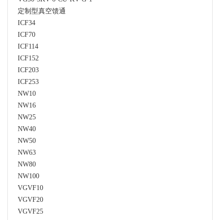
定制型真空馈通
ICF34
ICF70
ICF114
ICF152
ICF203
ICF253
NW10
NW16
NW25
NW40
NW50
NW63
NW80
NW100
VGVF10
VGVF20
VGVF25