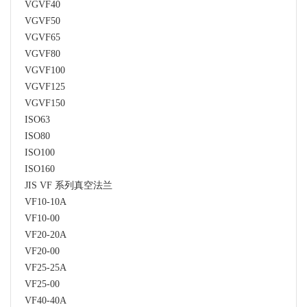
VGVF40
VGVF50
VGVF65
VGVF80
VGVF100
VGVF125
VGVF150
ISO63
ISO80
ISO100
ISO160
JIS VF 系列真空法兰
VF10-10A
VF10-00
VF20-20A
VF20-00
VF25-25A
VF25-00
VF40-40A