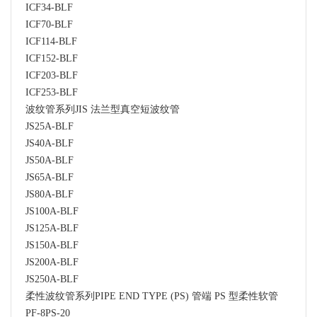
ICF34-BLF
ICF70-BLF
ICF114-BLF
ICF152-BLF
ICF203-BLF
ICF253-BLF
波纹管系列JIS 法兰型真空短波纹管
JS25A-BLF
JS40A-BLF
JS50A-BLF
JS65A-BLF
JS80A-BLF
JS100A-BLF
JS125A-BLF
JS150A-BLF
JS200A-BLF
JS250A-BLF
柔性波纹管系列PIPE END TYPE (PS) 管端 PS 型柔性软管
PF-8PS-20