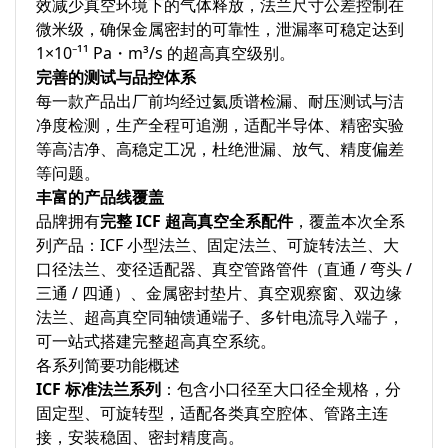
效减少真空环境下的气体释放，法兰尺寸公差控制在
微米级，确保金属密封的可靠性，泄漏率可稳定达到
1×10⁻¹¹ Pa・m³/s 的超高真空级别。
完善的测试与品控体系
每一款产品出厂前均经过氦质谱检漏、耐压测试与洁
净度检测，生产全程可追溯，适配半导体、精密实验
等高洁净、高稳定工况，杜绝泄漏、放气、精度偏差
等问题。
丰富的产品线覆盖
品牌拥有
完整 ICF 超高真空全系配件
，覆盖本次全系
列产品：ICF 小型法兰、固定法兰、可旋转法兰、大
口径法兰、变径适配器、真空管路管件（直通 / 弯头 /
三通 / 四通）、金属密封垫片、真空观察窗、双边缘
法兰、超高真空同轴馈通端子、多针电流导入端子，
可一站式搭建完整超高真空系统。
各系列简要功能概述
ICF 标准法兰系列
：包含小口径至大口径全规格，分
固定型、可旋转型，适配各类真空腔体、管路主连
接，安装稳固、密封精度高。