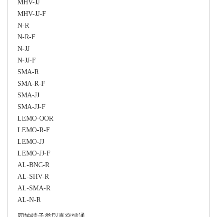
MHV-JJ
MHV-JJ-F
N-R
N-R-F
N-JJ
N-JJ-F
SMA-R
SMA-R-F
SMA-JJ
SMA-JJ-F
LEMO-OOR
LEMO-R-F
LEMO-JJ
LEMO-JJ-F
AL-BNC-R
AL-SHV-R
AL-SMA-R
AL-N-R
同轴端子类型真空馈通