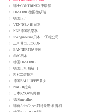
瑞士CONTRINEX康瑞得
DI-SORIC德国德硕瑞
德国IPF
VENN桃太郎日本
KNF德国凯恩孚
sr-engineering日本SR工程公司
土耳其OLEOCON
BANNER邦纳美国
SMC日本
德国DI-SORIC
德国IFM 易福门
PISCO碧铄科
德国BALLUFF巴鲁夫
NACHI拉奇
日本KYOWA共和
德国metallux
瑞典AtlasCopco阿特拉斯.科普柯