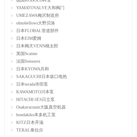
德国KOBOLD科宝
YAMATOVALVE大和阀门
UMEZAWA梅沢制造所
ohnobellows大野贝洛
日本FLOBAL管道部件
日本EIM爱姆
日本阀天VENN桃太郎
英国Scaime
法国Sensorex
日本KYOWA共和
SAKAGUCHI日本坂口电热
日本terada寺田泵
KAWAMOTO川本泵
HITACHI-IES日立泵
Osakavacuum大阪真空机器
hondakiko本多机工泵
KITZ日本开滋
TERAL泰拉尔