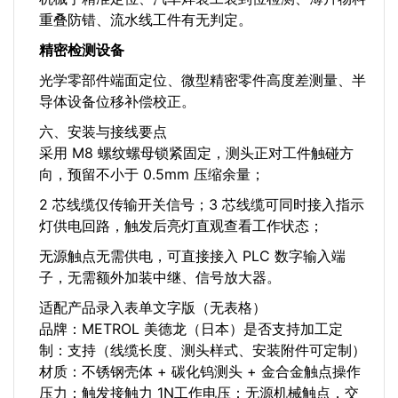
重叠防错、流水线工件有无判定。
精密检测设备
光学零部件端面定位、微型精密零件高度差测量、半
导体设备位移补偿校正。
六、安装与接线要点
采用 M8 螺纹螺母锁紧固定，测头正对工件触碰方
向，预留不小于 0.5mm 压缩余量；
2 芯线缆仅传输开关信号；3 芯线缆可同时接入指示
灯供电回路，触发后亮灯直观查看工作状态；
无源触点无需供电，可直接接入 PLC 数字输入端
子，无需额外加装中继、信号放大器。
适配产品录入表单文字版（无表格）
品牌：METROL 美德龙（日本）是否支持加工定
制：支持（线缆长度、测头样式、安装附件可定制）
材质：不锈钢壳体 + 碳化钨测头 + 金合金触点操作
压力：触发接触力 1N工作电压：无源机械触点，交