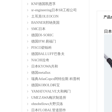
KNF德国凯恩孚
sr-engineering日本SR工程公司
土耳其OLEOCON
产品
BANNER邦纳美国
SMC日本
日本
德国DI-SORIC
德国IFM 易福门
PISCO碧铄科
德国BALLUFF巴鲁夫
NACHI拉奇
日本KYOWA共和
德国metallux
瑞典AtlasCopco阿特拉斯.科普柯
德国KOBOLD科宝
YAMATOVALVE大和阀门
UMEZAWA梅沢制造所
ohnobellows大野贝洛
日本FLOBAL管道部件