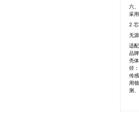
六、
采用
2 
无源
适配
品牌
壳体
径：
传感
用领
测、