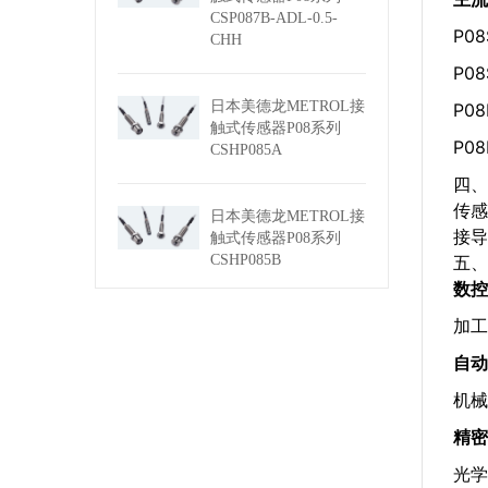
CSP087B-ADL-0.5-
P0
CHH
P0
日本美德龙METROL接
P0
触式传感器P08系列
P0
CSHP085A
四、
传感
日本美德龙METROL接
接导
触式传感器P08系列
五、
CSHP085B
数控
加工
自动
机械
精密
光学