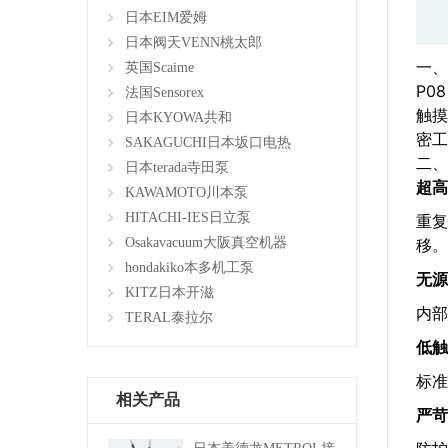
日本EIM爱姆
日本阀天VENN桃太郎
一、
英国Scaime
P0
法国Sensorex
触摸
日本KYOWA共和
密工
SAKAGUCHI日本坂口电热
二、
日本terada寺田泵
超高
KAWAMOTO川本泵
HITACHI-IES日立泵
重复
移。
Osakavacuum大阪真空机器
hondakiko本多机工泵
无源
KITZ日本开滋
内部
TERAL泰拉尔
低触
标准
相关产品
严苛