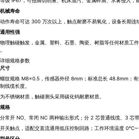
等级 IP67，可抵御切削液、机床油污、金属碎屑、水雾侵入
机械寿命
动作寿命可达 300 万次以上，触点耐磨不易氧化，设备长期
通用性强
物理触碰触发，金属、塑料、石墨、陶瓷、树脂等任何材质工件
。
详细规格参数
尺寸
螺纹规格 M8×0.5，传感器外径 8mm；标准总长 48.8mm
制线缆长度。
为不锈钢材质，触碰测头采用碳化钨耐磨材质。
规格
分常开 NO、常闭 NC 两种输出形式；分 2 芯普通线缆、3 芯带
开关触点，适配交直流通用低压控制回路；工作环境温度 0℃~
型号区分