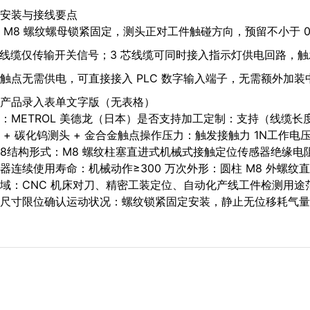
安装与接线要点
 M8 螺纹螺母锁紧固定，测头正对工件触碰方向，预留不小于 0
芯线缆仅传输开关信号；3 芯线缆可同时接入指示灯供电回路，
触点无需供电，可直接接入 PLC 数字输入端子，无需额外加
产品录入表单文字版（无表格）
：METROL 美德龙（日本）是否支持加工定制：支持（线缆
 + 碳化钨测头 + 金合金触点操作压力：触发接触力 1N工
8结构形式：M8 螺纹柱塞直进式机械式接触定位传感器绝缘电阻
器连续使用寿命：机械动作≥300 万次外形：圆柱 M8 外螺纹直
域：CNC 机床对刀、精密工装定位、自动化产线工件检测用
尺寸限位确认运动状况：螺纹锁紧固定安装，静止无位移耗气量