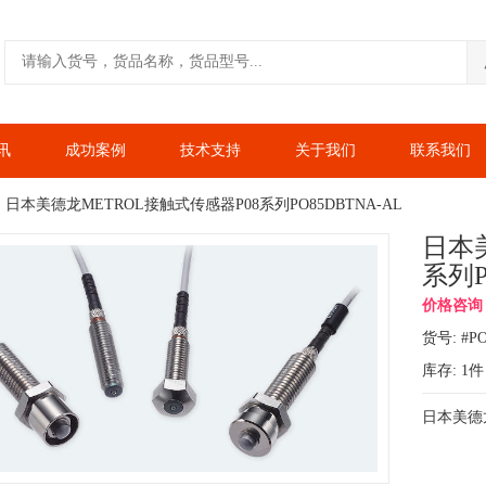
讯
成功案例
技术支持
关于我们
联系我们
日本美德龙METROL接触式传感器P08系列PO85DBTNA-AL
日本
系列P
价格咨询：1
货号: #P
库存:
1
件
日本美德