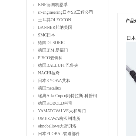
KNF德国凯恩孚
sr-engineering日本SR工程公司
土耳其OLEOCON
产品
BANNER邦纳美国
SMC日本
日本
德国DI-SORIC
德国IFM 易福门
PISCO碧铄科
德国BALLUFF巴鲁夫
NACHI拉奇
日本KYOWA共和
德国metallux
瑞典AtlasCopco阿特拉斯.科普柯
德国KOBOLD科宝
YAMATOVALVE大和阀门
UMEZAWA梅沢制造所
ohnobellows大野贝洛
日本FLOBAL管道部件