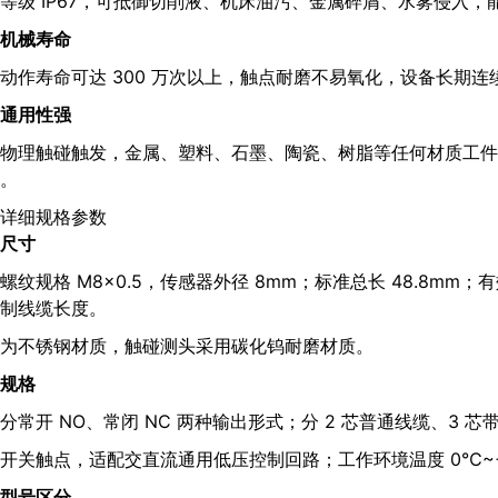
等级 IP67，可抵御切削液、机床油污、金属碎屑、水雾侵入
机械寿命
动作寿命可达 300 万次以上，触点耐磨不易氧化，设备长期
通用性强
物理触碰触发，金属、塑料、石墨、陶瓷、树脂等任何材质工件
。
详细规格参数
尺寸
螺纹规格 M8×0.5，传感器外径 8mm；标准总长 48.8mm
制线缆长度。
为不锈钢材质，触碰测头采用碳化钨耐磨材质。
规格
分常开 NO、常闭 NC 两种输出形式；分 2 芯普通线缆、3 芯带
开关触点，适配交直流通用低压控制回路；工作环境温度 0℃~
型号区分