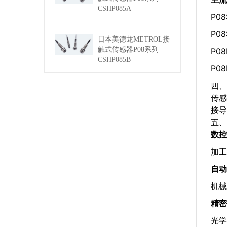
CSHP085A
P0
P0
日本美德龙METROL接
触式传感器P08系列
P0
CSHP085B
P0
四、
传感
接导
五、
数控
加工
自动
机械
精密
光学