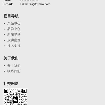
Email:
nakamura@csmro.com
栏目导航
产品中心
品牌中心
新闻资讯
成功案例
技术支持
关于我们
关于我们
联系我们
社交网络