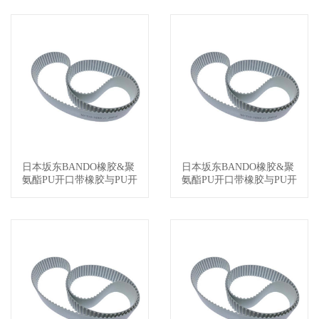
日本坂东BANDO橡胶&聚
日本坂东BANDO橡胶&聚
查看详情
查看详情
氨酯PU开口带橡胶与PU开
氨酯PU开口带橡胶与PU开
口皮带-T10
口皮带-T5