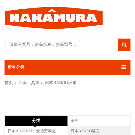
所有分类
首页
五金工具类
日本BANDO坂东
分类
全部
日本ADVANTEC爱德万泰克
日本BANDO坂东