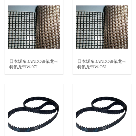
日本坂东BANDO铁氟龙带
日本坂东BANDO铁氟龙带
查看详情
查看详情
特氟龙带W-07J
特氟龙带W-O5J