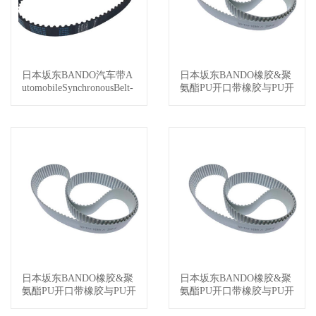
日本坂东BANDO汽车带A
日本坂东BANDO橡胶&聚
查看详情
查看详情
utomobileSynchronousBelt-
氨酯PU开口带橡胶与PU开
YH
口皮带-AT10
日本坂东BANDO橡胶&聚
日本坂东BANDO橡胶&聚
查看详情
查看详情
氨酯PU开口带橡胶与PU开
氨酯PU开口带橡胶与PU开
口皮带-AT5
口皮带-T20