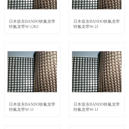
日本坂东BANDO铁氟龙带
日本坂东BANDO铁氟龙带
查看详情
查看详情
特氟龙带W-12KJ
特氟龙带W-2J
日本坂东BANDO铁氟龙带
日本坂东BANDO铁氟龙带
查看详情
查看详情
特氟龙带W-1J
特氟龙带W-1J