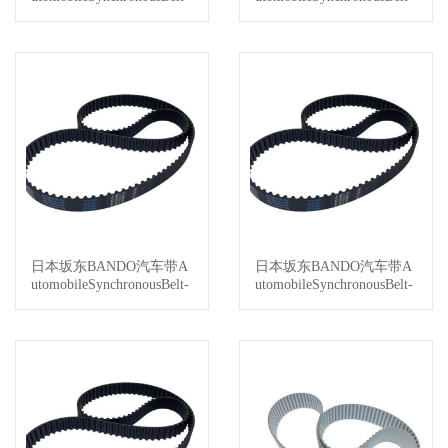
Y(MY)
S8M(YU)
日本坂东BANDO汽车带A
日本坂东BANDO汽车带A
查看详情
查看详情
utomobileSynchronousBelt-
utomobileSynchronousBelt-
YA
YS