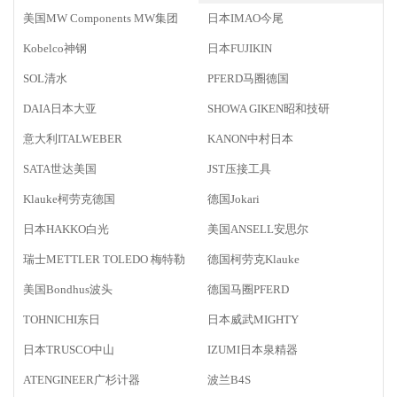
美国MW Components MW集团
日本IMAO今尾
Kobelco神钢
日本FUJIKIN
SOL清水
PFERD马圈德国
DAIA日本大亚
SHOWA GIKEN昭和技研
意大利ITALWEBER
KANON中村日本
SATA世达美国
JST压接工具
Klauke柯劳克德国
德国Jokari
日本HAKKO白光
美国ANSELL安思尔
瑞士METTLER TOLEDO 梅特勒
德国柯劳克Klauke
美国Bondhus波头
德国马圈PFERD
TOHNICHI东日
日本威武MIGHTY
日本TRUSCO中山
IZUMI日本泉精器
ATENGINEER广杉计器
波兰B4S