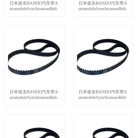
日本坂东BANDO汽车带A
日本坂东BANDO汽车带A
查看详情
查看详情
utomobileSynchronousBelt-
utomobileSynchronousBelt-
ZAS
ZS
日本坂东BANDO汽车带A
日本坂东BANDO汽车带A
查看详情
查看详情
utomobileSynchronousBelt-
utomobileSynchronousBelt-
ZR
ZH