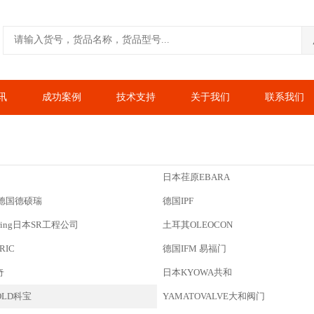
讯
成功案例
技术支持
关于我们
联系我们
日本荏原EBARA
IC德国德硕瑞
德国IPF
neering日本SR工程公司
土耳其OLEOCON
RIC
德国IFM 易福门
奇
日本KYOWA共和
OLD科宝
YAMATOVALVE大和阀门