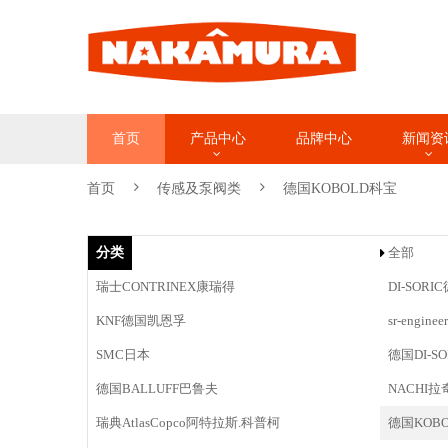
首页
产品中心
品牌中心
新闻资
首页
传感及泵阀类
德国KOBOLD科宝
分类
全部
瑞士CONTRINEX康瑞得
DI-SOR
KNF德国凯恩孚
sr-engi
SMC日本
德国DI-SO
德国BALLUFF巴鲁夫
NACHI拉
瑞典AtlasCopco阿特拉斯.科普柯
德国KOB