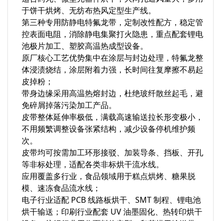
于饼干烘烤、无纺布热风定型生产线。
第三种专用防静电特氟龙带，定制改性配方，稳定管
控表面电阻，消除静电集聚打火隐患，重点配套锂电
池极片加工、塑胶高温热成型设备。
原厂核心工艺优势集中在涂层与封边处理，特氟龙整
体浸渍烧结，涂层附着力强，长时间往复摩擦不易起
皮掉粉；
带身边缘采用高温热熔封边，杜绝玻纤散丝起毛，避
免碎屑掉落污染加工产品。
皮带整体延伸率极低，满载高速输送拉长形变极小，
不用频繁调整设备张紧结构，减少设备停机维护频
次。
皮带均可按需加工环形接驳、加装导条、挡板、开孔
等非标处理，适配各类非标烘干流水线。
应用覆盖多行业，食品领域用于糕点烘烤、糖果脱
模、速冻食品流水线；
电子行业适配 PCB 线路板烘干、SMT 制程、锂电池
烘干输送；印刷行业配套 UV 油墨固化、热转印烘干