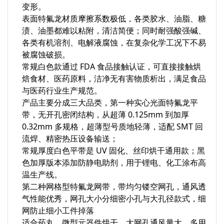
变形。
表面特氟龙材质摩擦系数极低，各类胶水、油脂、糖
渍、油墨都难以粘附，清洁简便；同时耐强酸强碱、
各类有机溶剂、电解液腐蚀，在复杂化学工况下不易
被腐蚀破损。
常规白色款通过 FDA 食品接触认证，可直接接触烘
焙食材、医药原料，洁净无有害物质析出，满足食品
与医药行业生产规范。
产品主要分成三大品类，第一种实心光面特氟龙平
带，无开孔密闭结构，从超薄 0.125mm 到加厚
0.32mm 多规格，超薄型号质地轻薄，适配 SMT 回
流焊、精密热压设备输送；
常规厚度白色平带是 UV 固化、丝印烘干通用款；黑
色加厚版本添加防静电助剂，用于锂电、化工涂布高
温生产线。
第二种网格型特氟龙网带，带均匀镂空网孔，通风透
气性能优秀，网孔大小分细密小孔与大孔径款式，细
网防止细小工件掉落
适合药丸、微型元器件烘干，大网孔通风量大，多用