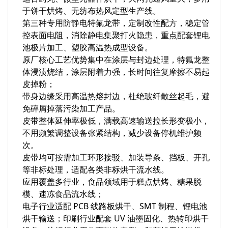
于饼干烘烤、无纺布热风定型生产线。
第三种专用防静电特氟龙带，定制改性配方，稳定管
控表面电阻，消除静电集聚打火隐患，重点配套锂电
池极片加工、塑胶高温热成型设备。
原厂核心工艺优势集中在涂层与封边处理，特氟龙整
体浸渍烧结，涂层附着力强，长时间往复摩擦不易起
皮掉粉；
带身边缘采用高温热熔封边，杜绝玻纤散丝起毛，避
免碎屑掉落污染加工产品。
皮带整体延伸率极低，满载高速输送拉长形变极小，
不用频繁调整设备张紧结构，减少设备停机维护频
次。
皮带均可按需加工环形接驳、加装导条、挡板、开孔
等非标处理，适配各类非标烘干流水线。
应用覆盖多行业，食品领域用于糕点烘烤、糖果脱
模、速冻食品流水线；
电子行业适配 PCB 线路板烘干、SMT 制程、锂电池
烘干输送；印刷行业配套 UV 油墨固化、热转印烘干