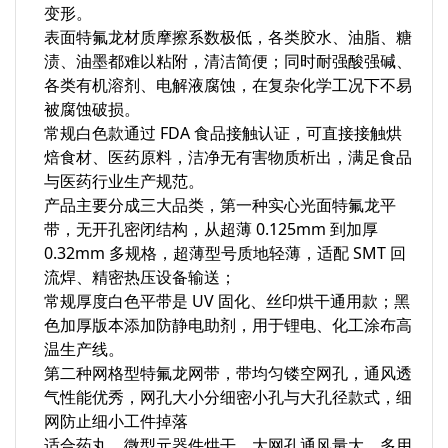
变形。
表面特氟龙材质摩擦系数极低，各类胶水、油脂、糖
渍、油墨都难以粘附，清洁简便；同时耐强酸强碱、
各类有机溶剂、电解液腐蚀，在复杂化学工况下不易
被腐蚀破损。
常规白色款通过 FDA 食品接触认证，可直接接触烘
焙食材、医药原料，洁净无有害物质析出，满足食品
与医药行业生产规范。
产品主要分成三大品类，第一种实心光面特氟龙平
带，无开孔密闭结构，从超薄 0.125mm 到加厚
0.32mm 多规格，超薄型号质地轻薄，适配 SMT 回
流焊、精密热压设备输送；
常规厚度白色平带是 UV 固化、丝印烘干通用款；黑
色加厚版本添加防静电助剂，用于锂电、化工涂布高
温生产线。
第二种网格型特氟龙网带，带均匀镂空网孔，通风透
气性能优秀，网孔大小分细密小孔与大孔径款式，细
网防止细小工件掉落
适合药丸、微型元器件烘干，大网孔通风量大，多用