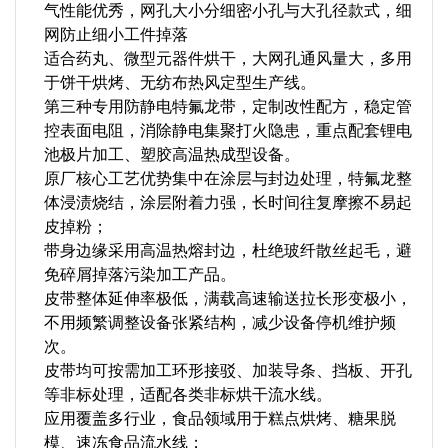
气性能优秀，网孔大小分细密小孔与大孔径款式，细
网防止细小工件掉落
适合药丸、微型元器件烘干，大网孔通风量大，多用
于饼干烘烤、无纺布热风定型生产线。
第三种专用防静电特氟龙带，定制改性配方，稳定管
控表面电阻，消除静电集聚打火隐患，重点配套锂电
池极片加工、塑胶高温热成型设备。
原厂核心工艺优势集中在涂层与封边处理，特氟龙整
体浸渍烧结，涂层附着力强，长时间往复摩擦不易起
皮掉粉；
带身边缘采用高温热熔封边，杜绝玻纤散丝起毛，避
免碎屑掉落污染加工产品。
皮带整体延伸率极低，满载高速输送拉长形变极小，
不用频繁调整设备张紧结构，减少设备停机维护频
次。
皮带均可按需加工环形接驳、加装导条、挡板、开孔
等非标处理，适配各类非标烘干流水线。
应用覆盖多行业，食品领域用于糕点烘烤、糖果脱
模、速冻食品流水线；