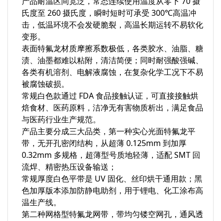
产品耐温区间宽泛，常态连续使用温度从零下 70 摄
氏度至 260 摄氏度，瞬时短时可承受 300℃高温冲
击，低温环境不会发硬脆裂，高温长期运转不易软化
变形。
表面特氟龙材质摩擦系数极低，各类胶水、油脂、糖
渍、油墨都难以粘附，清洁简便；同时耐强酸强碱、
各类有机溶剂、电解液腐蚀，在复杂化学工况下不易
被腐蚀破损。
常规白色款通过 FDA 食品接触认证，可直接接触烘
焙食材、医药原料，洁净无有害物质析出，满足食品
与医药行业生产规范。
产品主要分成三大品类，第一种实心光面特氟龙平
带，无开孔密闭结构，从超薄 0.125mm 到加厚
0.32mm 多规格，超薄型号质地轻薄，适配 SMT 回
流焊、精密热压设备输送；
常规厚度白色平带是 UV 固化、丝印烘干通用款；黑
色加厚版本添加防静电助剂，用于锂电、化工涂布高
温生产线。
第二种网格型特氟龙网带，带均匀镂空网孔，通风透