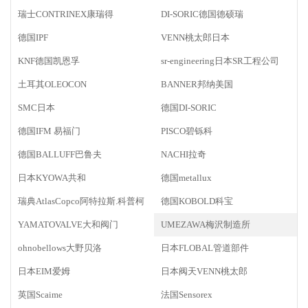
瑞士CONTRINEX康瑞得
DI-SORIC德国德硕瑞
德国IPF
VENN桃太郎日本
KNF德国凯恩孚
sr-engineering日本SR工程公司
土耳其OLEOCON
BANNER邦纳美国
SMC日本
德国DI-SORIC
德国IFM 易福门
PISCO碧铄科
德国BALLUFF巴鲁夫
NACHI拉奇
日本KYOWA共和
德国metallux
瑞典AtlasCopco阿特拉斯.科普柯
德国KOBOLD科宝
YAMATOVALVE大和阀门
UMEZAWA梅沢制造所
ohnobellows大野贝洛
日本FLOBAL管道部件
日本EIM爱姆
日本阀天VENN桃太郎
英国Scaime
法国Sensorex