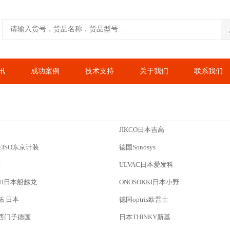
讯
成功案例
技术支持
关于我们
联系我们
JIKCO日本吉高
KEISO东京计装
德国Sonosys
置
ULVAC日本爱发科
ECH日本船越龙
ONOSOKKI日本小野
拓 日本
德国optris欧普士
S西门子德国
日本THINKY新基