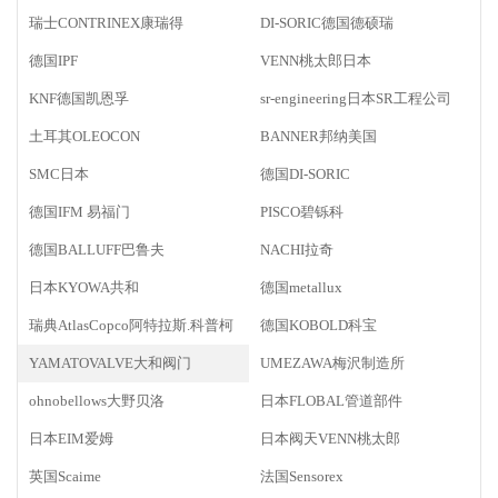
瑞士CONTRINEX康瑞得
DI-SORIC德国德硕瑞
德国IPF
VENN桃太郎日本
KNF德国凯恩孚
sr-engineering日本SR工程公司
土耳其OLEOCON
BANNER邦纳美国
SMC日本
德国DI-SORIC
德国IFM 易福门
PISCO碧铄科
德国BALLUFF巴鲁夫
NACHI拉奇
日本KYOWA共和
德国metallux
瑞典AtlasCopco阿特拉斯.科普柯
德国KOBOLD科宝
YAMATOVALVE大和阀门
UMEZAWA梅沢制造所
ohnobellows大野贝洛
日本FLOBAL管道部件
日本EIM爱姆
日本阀天VENN桃太郎
英国Scaime
法国Sensorex