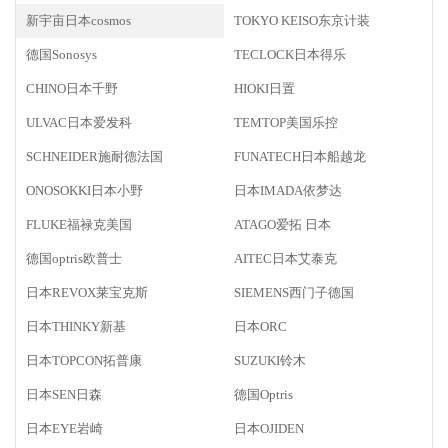
新宇亩日本cosmos
TOKYO KEISO东京计装
德国Sonosys
TECLOCK日本得乐
CHINO日本千野
HIOKI日置
ULVAC日本爱发科
TEMTOP美国乐控
SCHNEIDER施耐德法国
FUNATECH日本船越龙
ONOSOKKI日本小野
日本IMADA依梦达
FLUKE福禄克美国
ATAGO爱拓 日本
德国optris欧普士
AITEC日本艾泰克
日本REVOX莱宝克斯
SIEMENS西门子德国
日本THINKY新基
日本ORC
日本TOPCON拓普康
SUZUKI铃木
日本SEN日森
德国Optris
日本EYE岩崎
日本OJIDEN