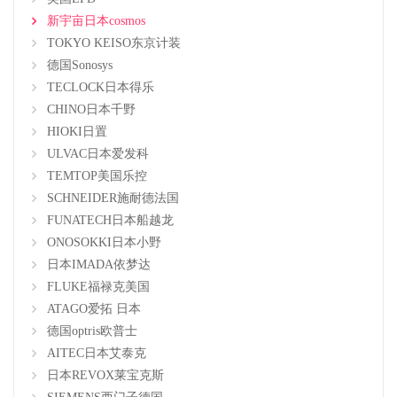
新宇亩日本cosmos
TOKYO KEISO东京计装
德国Sonosys
TECLOCK日本得乐
CHINO日本千野
HIOKI日置
ULVAC日本爱发科
TEMTOP美国乐控
SCHNEIDER施耐德法国
FUNATECH日本船越龙
ONOSOKKI日本小野
日本IMADA依梦达
FLUKE福禄克美国
ATAGO爱拓 日本
德国optris欧普士
AITEC日本艾泰克
日本REVOX莱宝克斯