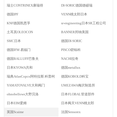
瑞士CONTRINEX康瑞得
DI-SORIC德国德硕瑞
德国IPF
VENN桃太郎日本
KNF德国凯恩孚
sr-engineering日本SR工程公司
土耳其OLEOCON
BANNER邦纳美国
SMC日本
德国DI-SORIC
德国IFM 易福门
PISCO碧铄科
德国BALLUFF巴鲁夫
NACHI拉奇
日本KYOWA共和
德国metallux
瑞典AtlasCopco阿特拉斯.科普柯
德国KOBOLD科宝
YAMATOVALVE大和阀门
UMEZAWA梅沢制造所
ohnobellows大野贝洛
日本FLOBAL管道部件
日本EIM爱姆
日本阀天VENN桃太郎
英国Scaime
法国Sensorex