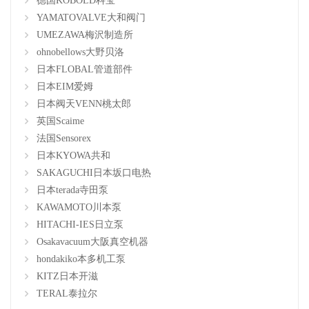
德国KOBOLD科宝
YAMATOVALVE大和阀门
UMEZAWA梅沢制造所
ohnobellows大野贝洛
日本FLOBAL管道部件
日本EIM爱姆
日本阀天VENN桃太郎
英国Scaime
法国Sensorex
日本KYOWA共和
SAKAGUCHI日本坂口电热
日本terada寺田泵
KAWAMOTO川本泵
HITACHI-IES日立泵
Osakavacuum大阪真空机器
hondakiko本多机工泵
KITZ日本开滋
TERAL泰拉尔