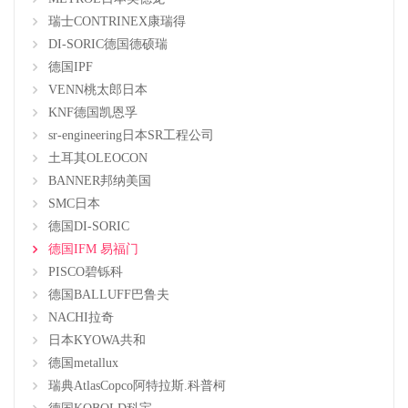
瑞士CONTRINEX康瑞得
DI-SORIC德国德硕瑞
德国IPF
VENN桃太郎日本
KNF德国凯恩孚
sr-engineering日本SR工程公司
土耳其OLEOCON
BANNER邦纳美国
SMC日本
德国DI-SORIC
德国IFM 易福门
PISCO碧铄科
德国BALLUFF巴鲁夫
NACHI拉奇
日本KYOWA共和
德国metallux
瑞典AtlasCopco阿特拉斯.科普柯