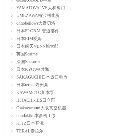
德国KOBOLD科宝
YAMATOVALVE大和阀门
UMEZAWA梅沢制造所
ohnobellows大野贝洛
日本FLOBAL管道部件
日本EIM爱姆
日本阀天VENN桃太郎
英国Scaime
法国Sensorex
日本KYOWA共和
SAKAGUCHI日本坂口电热
日本terada寺田泵
KAWAMOTO川本泵
HITACHI-IES日立泵
Osakavacuum大阪真空机器
hondakiko本多机工泵
KITZ日本开滋
TERAL泰拉尔