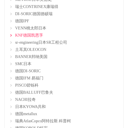
瑞士CONTRINEX康瑞得
DI-SORIC德国德硕瑞
德国IPF
VENN桃太郎日本
KNF德国凯恩孚
sr-engineering日本SR工程公司
土耳其OLEOCON
BANNER邦纳美国
SMC日本
德国DI-SORIC
德国IFM 易福门
PISCO碧铄科
德国BALLUFF巴鲁夫
NACHI拉奇
日本KYOWA共和
德国metallux
瑞典AtlasCopco阿特拉斯.科普柯