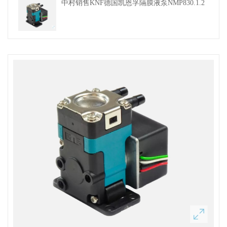
中村销售KNF德国凯恩孚隔膜液泵NMP830.1.2