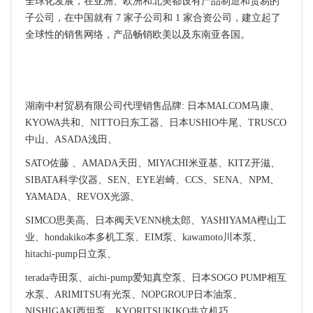
全球化发展，在亚洲、欧洲和北美都设有产品制造和贸易的
子公司，在中国就有 7 家子公司和 1 家合资公司，建立起了
全球性的销售网络，产品畅销欧美以及东南亚各国。
湖南中村贸易有限公司代理销售品牌: 日本MALCOM马康、
KYOWA共和、NITTO日东工器、日本USHIO牛尾、TRUSCO
中山、ASADA浅田、
SATO佐藤 、AMADA天田、MIYACHI米亚基、KITZ开滋、
SIBATA科学仪器、SEN、EYE岩崎、CCS、SENA、NPM、
YAMADA、REVOX光源、
SIMCO思美高、日本阀天VENN桃太郎、YASHIYAMA樫山工
业、hondakiko本多机工泵、EIM泵、kawamoto川本泵、
hitachi-pump日立泵、
terada寺田泵、aichi-pump爱知真空泵、日本SOGO PUMP相互
水泵、ARIMITSU有光泵、NOPGROUP日本油泵、
NISHIGAKI西坦泵、KYORITSUKIKO共立机巧、