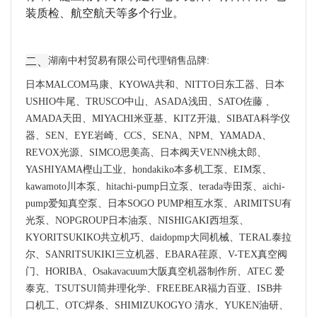
装质检、航空航天等多个行业。
二、
湖南中村贸易有限公司代理销售品牌:
日本MALCOM马康、KYOWA共和、NITTO日东工器、日本
USHIO牛尾、TRUSCO中山、ASADA浅田、SATO佐藤 、
AMADA天田、MIYACHI米亚基、KITZ开滋、SIBATA科学仪
器、SEN、EYE岩崎、CCS、SENA、NPM、YAMADA、
REVOX光源、SIMCO思美高、日本阀天VENN桃太郎、
YASHIYAMA樫山工业、hondakiko本多机工泵、EIM泵、
kawamoto川本泵、hitachi-pump日立泵、terada寺田泵、aichi-
pump爱知真空泵、日本SOGO PUMP相互水泵、ARIMITSU有
光泵、NOPGROUP日本油泵、NISHIGAKI西坦泵、
KYORITSUKIKO共立机巧、daidopmp大同机械、TERAL泰拉
尔、SANRITSUKIKI三立机器、EBARA荏原、V-TEX真空阀
门、HORIBA、Osakavacuum大阪真空机器制作所、ATEC 爱
泰克、TSUTSUI筒井理化学、FREEBEAR福力百亚、ISB井
口机工、OTC焊条、SHIMIZUKOGYO 清水、YUKEN油研、