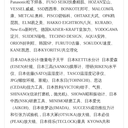
Panasonic松下焊条、FUSO SEIKI扶桑精肌、HOZAN宝山、
VESSEL威威、SSD西西蒂、BONKOTE邦可、MALCOM马
康、METCAL奥科、PISCO碧铄科、OHTAKE大武、OPK鸥
琵凯、ELM易之美、HAKKO EIGHTRON八兴、KURABO、
New-Era新时代、德国KAISER+KRAFT皇加力、YODOGAWA
淀川、SUIDEN瑞电、TECHNO DESIGN、AQUA安跨、
ORION好利旺、韩国SP、FURUTO古藤、SOKUDOU速度、
KANE凯恩、日本KYORITSU共立理化
日本ADA水分计/微量电子天平 日本KETTI水分计 日本爱森
(EISEN)针规、日本三高(SANKO)膜厚计、理研(RIKEN)水平
仪、日本佐藤(SATO)温湿度计、TASCO温湿度记录仪、
JPG(螺纹环规、塞规)、日本东日(TOHNICHI)、思达
(CEDAR)扭力工具、日本胜利(VICTOR)钳子、气剪、
SHINANO(信浓打磨机，抛光机)、SHOWA昭和振动计、日本
中西(NSK)研磨工具、MINIMO研磨工具、日本爱光
（AIKOH)、日本依梦达(IMADA)、SUCCESS成功推拉力计
和引张力试验机，日本大冢(OTSUKA)放大镜、日本必佳
(PEAK)放大镜、日本得乐(TECLOCK)量具 KYOWA共和