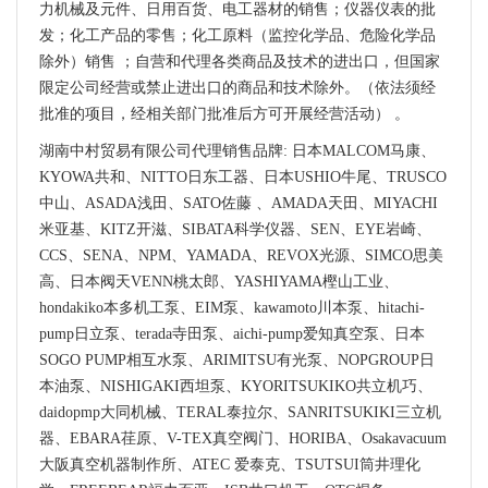
力机械及元件、日用百货、电工器材的销售；仪器仪表的批
发；化工产品的零售；化工原料（监控化学品、危险化学品
除外）销售 ；自营和代理各类商品及技术的进出口，但国家
限定公司经营或禁止进出口的商品和技术除外。（依法须经
批准的项目，经相关部门批准后方可开展经营活动） 。
湖南中村贸易有限公司代理销售品牌: 日本MALCOM马康、
KYOWA共和、NITTO日东工器、日本USHIO牛尾、TRUSCO
中山、ASADA浅田、SATO佐藤 、AMADA天田、MIYACHI
米亚基、KITZ开滋、SIBATA科学仪器、SEN、EYE岩崎、
CCS、SENA、NPM、YAMADA、REVOX光源、SIMCO思美
高、日本阀天VENN桃太郎、YASHIYAMA樫山工业、
hondakiko本多机工泵、EIM泵、kawamoto川本泵、hitachi-
pump日立泵、terada寺田泵、aichi-pump爱知真空泵、日本
SOGO PUMP相互水泵、ARIMITSU有光泵、NOPGROUP日
本油泵、NISHIGAKI西坦泵、KYORITSUKIKO共立机巧、
daidopmp大同机械、TERAL泰拉尔、SANRITSUKIKI三立机
器、EBARA荏原、V-TEX真空阀门、HORIBA、Osakavacuum
大阪真空机器制作所、ATEC 爱泰克、TSUTSUI筒井理化