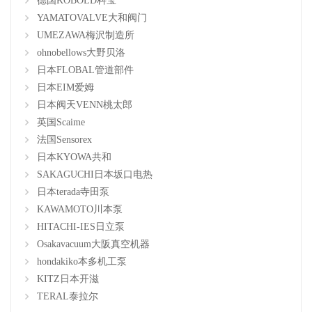
德国KOBOLD科宝
YAMATOVALVE大和阀门
UMEZAWA梅沢制造所
ohnobellows大野贝洛
日本FLOBAL管道部件
日本EIM爱姆
日本阀天VENN桃太郎
英国Scaime
法国Sensorex
日本KYOWA共和
SAKAGUCHI日本坂口电热
日本terada寺田泵
KAWAMOTO川本泵
HITACHI-IES日立泵
Osakavacuum大阪真空机器
hondakiko本多机工泵
KITZ日本开滋
TERAL泰拉尔