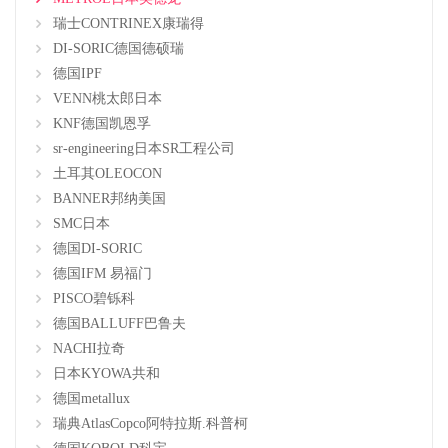
瑞士CONTRINEX康瑞得
DI-SORIC德国德硕瑞
德国IPF
VENN桃太郎日本
KNF德国凯恩孚
sr-engineering日本SR工程公司
土耳其OLEOCON
BANNER邦纳美国
SMC日本
德国DI-SORIC
德国IFM 易福门
PISCO碧铄科
德国BALLUFF巴鲁夫
NACHI拉奇
日本KYOWA共和
德国metallux
瑞典AtlasCopco阿特拉斯.科普柯