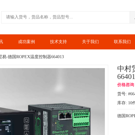
讯
成功案例
技术支持
关于我们
联系我们
易-德国ROPEX温度控制器664013
中村
6640
价格咨询：1
货号: #66
库存:
10
德国ROP