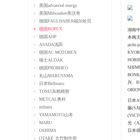
美国advanced energy
美国Milwaukee美沃奇
德国FAULHABER福尔哈贝
德国ROPEX
湖南中
德国AHP
本阀天V
ASADA浅田
aic
德国AC MOTOREN
KYO
HOR
瑞士ALDAK
SHI
德国PRORHEO
BON
丸山MARUYAMA
兴、K
日本Bellmatic
ORI
TOSEI东精精密
METCAL奥科
日本A
mihana
藤(S
YAMAMOTO山本
(VI
MARU
光（A
OSHIMA
日本得
OTAKE 大竹制作所