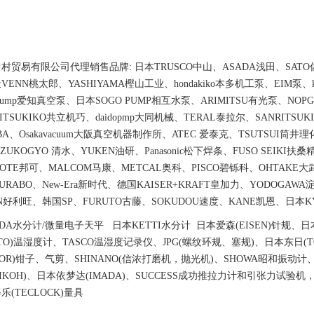
村贸易有限公司代理销售品牌: 日本TRUSCO中山、ASADA浅田、SATO佐
ENN桃太郎、YASHIYAMA樫山工业、hondakiko本多机工泵、EIM泵、kawa
hi-pump爱知真空泵、日本SOGO PUMP相互水泵、ARIMITSU有光泵、NOP
RITSUKIKO共立机巧、daidopmp大同机械、TERAL泰拉尔、SANRITS
IBA、Osakavacuum大阪真空机器制作所、ATEC 爱泰克、TSUTSUI筒
MIZUKOGYO 清水、YUKEN油研、Panasonic松下焊条、FUSO SEIK
KOTE邦可、MALCOM马康、METCAL奥科、PISCO碧铄科、OHTAKE大
URABO、New-Era新时代、德国KAISER+KRAFT皇加力、YODOGAWA
ON好利旺、韩国SP、FURUTO古藤、SOKUDOU速度、KANE凯恩、日本K
DA水分计/微量电子天平 日本KETTI水分计 日本爱森(EISEN)针规、日
ATO)温湿度计、TASCO温湿度记录仪、JPG(螺纹环规、塞规)、日本东日(TO
CTOR)钳子、气剪、SHINANO(信浓打磨机，抛光机)、SHOWA昭和振动
IKOH)、日本依梦达(IMADA)、SUCCESS成功推拉力计和引张力试验机，
乐(TECLOCK)量具