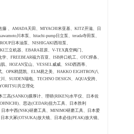
藤 、AMADA天田、MIYACHI米亚基、KITZ开滋、日
moto川本泵、hitachi-pump日立泵、terada寺田泵、
GROUP日本油泵、NISHIGAKI西坦泵、
UKIKI三立机器、EBARA荏原、V-TEX真空阀门、
井理化学、FREEBEAR福力百亚、ISB井口机工、OTC焊条、
I扶桑精肌、HOZAN宝山、VESSEL威威、SSD西西蒂、
武、OPK鸥琵凯、ELM易之美、HAKKO EIGHTRON八
淀川、SUIDEN瑞电、TECHNO DESIGN、AQUA安跨、
YORITSU共立理化
本三高(SANKO)膜厚计、理研(RIKEN)水平仪、日本佐
HNICHI)、思达(CEDAR)扭力工具、日本胜利
计、日本中西(NSK)研磨工具、MINIMO研磨工具、日本爱
日本大冢(OTSUKA)放大镜、日本必佳(PEAK)放大镜、