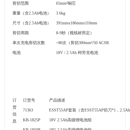
剪切范围
65mm²铜芯
重量（含2.5Ah电池）
3.6kg
尺寸（含2.5Ah电池）
391mmx186mmx110mm
剪切周期
8-9秒（视线材而定）
单次充电剪切次数
~80次（剪切300mm²/50 ACSR
电池
18V / 2.5Ah 柯劳克电池
订
订货号
产品描述
货
71363
ESST55AP套装（含ESST55AP切刀*1，2.
信
KB-1825P
18V 2.5Ah高级锂电池组
息
KB-1850P
18V 2.5Ah高级锂电池组