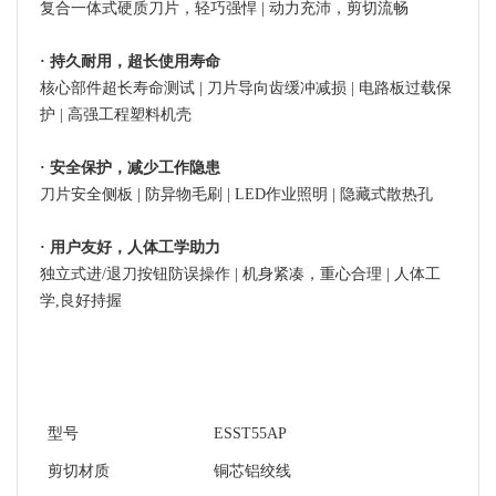
复合一体式硬质刀片，轻巧强悍 | 动力充沛，剪切流畅
· 持久耐用，超长使用寿命
核心部件超长寿命测试 | 刀片导向齿缓冲减损 | 电路板过载保
护 | 高强工程塑料机壳
· 安全保护，减少工作隐患
刀片安全侧板 | 防异物毛刷 | LED作业照明 | 隐藏式散热孔
· 用户友好，人体工学助力
独立式进/退刀按钮防误操作 | 机身紧凑，重心合理 | 人体工
学,良好持握
型号
ESST55AP
剪切材质
铜芯铝绞线