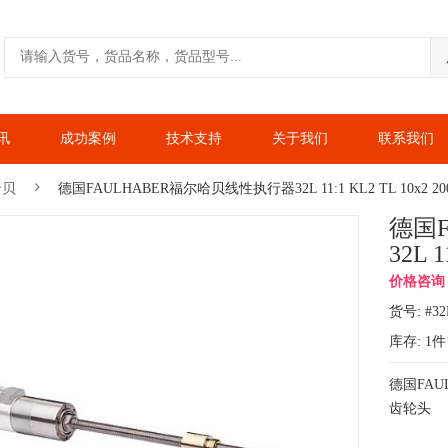
讯
成功案例
技术支持
关于我们
联系我们
哈贝
德国FAULHABER福尔哈贝线性执行器32L 11:1 KL2 TL 10x2 20
德国
32L 1
价格咨询：1
货号: #32L
库存:
1
件
德国FA
齿轮头