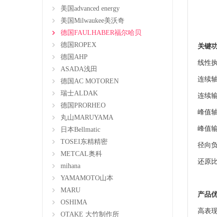
美国advanced energy
美国Milwaukee美沃奇
德国FAULHABER福尔哈贝
德国ROPEX
关键
德国AHP
线性执
ASADA浅田
连续轴向
德国AC MOTOREN
瑞士ALDAK
连续输
德国PRORHEO
峰值轴向
丸山MARUYAMA
峰值输
日本Bellmatic
TOSEI东精精密
径向负载
METCAL奥科
还原比: 
mihana
YAMAMOTO山本
MARU
产品
OSHIMA
高表
OTAKE 大竹制作所