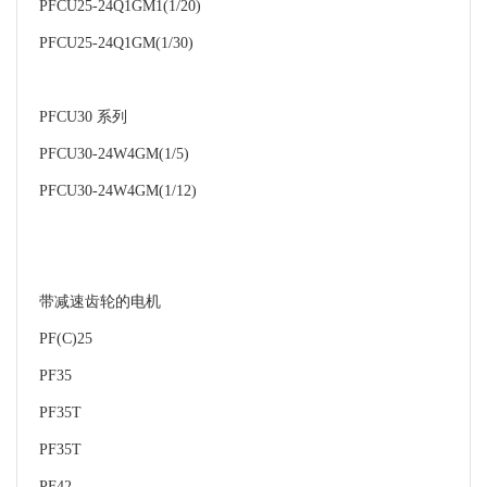
PFCU25-24Q1GM1(1/20)
PFCU25-24Q1GM(1/30)
PFCU30 系列
PFCU30-24W4GM(1/5)
PFCU30-24W4GM(1/12)
带减速齿轮的电机
PF(C)25
PF35
PF35T
PF35T
PF42