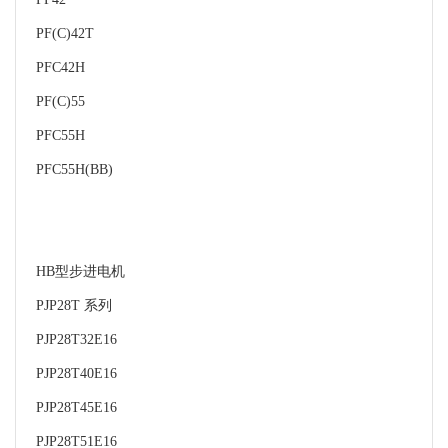
PF(C)42T
PFC42H
PF(C)55
PFC55H
PFC55H(BB)
HB型步进电机
PJP28T 系列
PJP28T32E16
PJP28T40E16
PJP28T45E16
PJP28T51E16