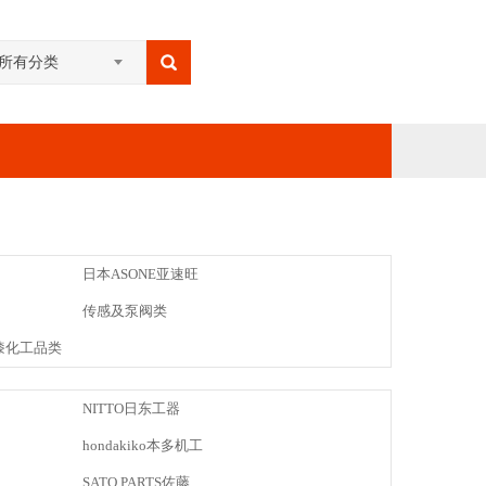
所有分类
日本ASONE亚速旺
传感及泵阀类
漆化工品类
NITTO日东工器
hondakiko本多机工
SATO PARTS佐藤