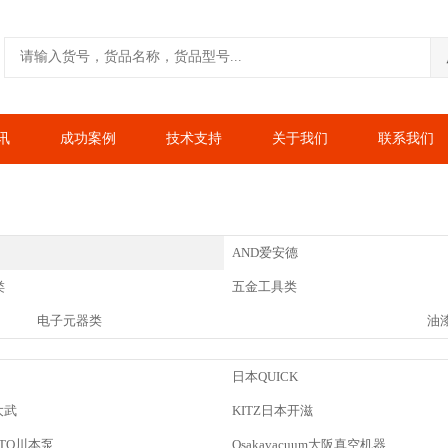
讯
成功案例
技术支持
关于我们
联系我们
AND爱安德
类
五金工具类
电子元器类
油
日本QUICK
大武
KITZ日本开滋
OTO川本泵
Osakavacuum大阪真空机器