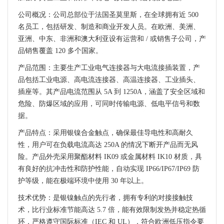
公司概况：公司总部位于法国圣莫里斯，在全球拥有近 500
名员工，包括研发、制造和商业开发人员。在欧洲、美洲、
亚洲、中东、非洲和澳大利亚设有运营和 / 或销售子公司，产
品销售覆盖 120 多个国家。
产品范围：主要生产工业电气连接器与大电流接插装置，产
品包括工业电源、高电流连接器、高温连接器、工业插头、
插座等。其产品电流范围从 5A 到 1250A，涵盖了安全区域和
危险、防爆区域的应用，可同时传输电源、低电平信号和数
据。
产品特点：采用银镍合金触点，确保最佳导电性和高耐久
性，用户可在负载电流高达 250A 的情况下断开产品而无风
险。产品外壳采用聚酯材料 IK09 或金属材料 IK10 材质，具
有良好的抗冲击性和防护性能，自动实现 IP66/IP67/IP69 防
护等级，能在极端环境中使用 30 年以上。
技术优势：是银镍触点的先行者，拥有专利的对接接触技
术，比行业标准节能高达 5.7 倍，能有效限制发热并稳定热循
环，严格遵守国际标准（IEC 和 UL），符合欧洲低压指令要