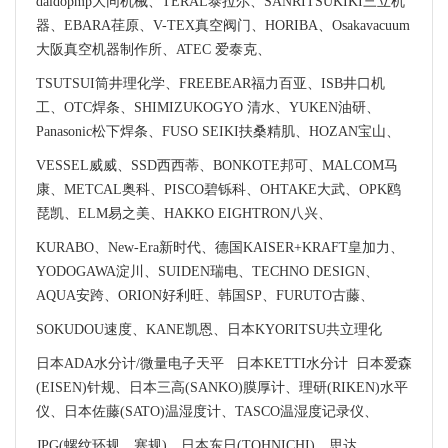
daidopmp大同机械、TERAL泰拉尔、SANRITSUKIKI三立机
器、EBARA荏原、V-TEX真空阀门、HORIBA、Osakavacuum
大阪真空机器制作所、ATEC 爱泰克、
TSUTSUI筒井理化学、FREEBEAR福力百亚、ISB井口机
工、OTC焊条、SHIMIZUKOGYO 清水、YUKEN油研、
Panasonic松下焊条、FUSO SEIKI扶桑精肌、HOZAN宝山、
VESSEL威威、SSD西西蒂、BONKOTE邦可、MALCOM马
康、METCAL奥科、PISCO碧铄科、OHTAKE大武、OPK鸥
琵凯、ELM易之美、HAKKO EIGHTRON八兴、
KURABO、New-Era新时代、德国KAISER+KRAFT皇加力、
YODOGAWA淀川、SUIDEN瑞电、TECHNO DESIGN、
AQUA安跨、ORION好利旺、韩国SP、FURUTO古藤、
SOKUDOU速度、KANE凯恩、日本KYORITSU共立理化
日本ADA水分计/微量电子天平 日本KETTI水分计 日本爱森
(EISEN)针规、日本三高(SANKO)膜厚计、理研(RIKEN)水平
仪、日本佐藤(SATO)温湿度计、TASCO温湿度记录仪、
JPG(螺纹环规、塞规)、日本东日(TOHNICHI)、思达