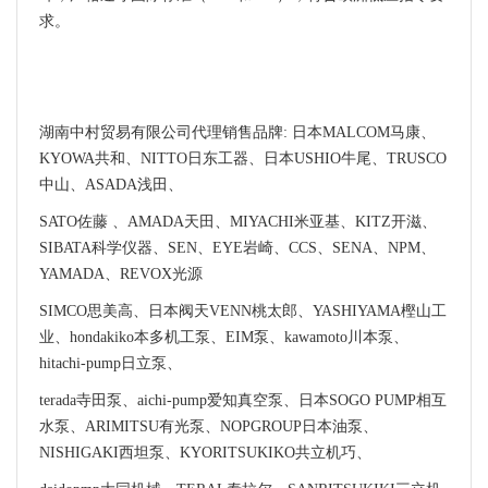
求。
湖南中村贸易有限公司代理销售品牌: 日本MALCOM马康、
KYOWA共和、NITTO日东工器、日本USHIO牛尾、TRUSCO
中山、ASADA浅田、
SATO佐藤 、AMADA天田、MIYACHI米亚基、KITZ开滋、
SIBATA科学仪器、SEN、EYE岩崎、CCS、SENA、NPM、
YAMADA、REVOX光源
SIMCO思美高、日本阀天VENN桃太郎、YASHIYAMA樫山工
业、hondakiko本多机工泵、EIM泵、kawamoto川本泵、
hitachi-pump日立泵、
terada寺田泵、aichi-pump爱知真空泵、日本SOGO PUMP相互
水泵、ARIMITSU有光泵、NOPGROUP日本油泵、
NISHIGAKI西坦泵、KYORITSUKIKO共立机巧、