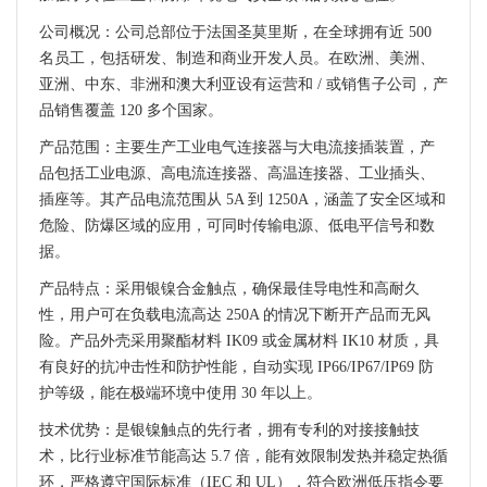
公司概况：公司总部位于法国圣莫里斯，在全球拥有近 500
名员工，包括研发、制造和商业开发人员。在欧洲、美洲、
亚洲、中东、非洲和澳大利亚设有运营和 / 或销售子公司，产
品销售覆盖 120 多个国家。
产品范围：主要生产工业电气连接器与大电流接插装置，产
品包括工业电源、高电流连接器、高温连接器、工业插头、
插座等。其产品电流范围从 5A 到 1250A，涵盖了安全区域和
危险、防爆区域的应用，可同时传输电源、低电平信号和数
据。
产品特点：采用银镍合金触点，确保最佳导电性和高耐久
性，用户可在负载电流高达 250A 的情况下断开产品而无风
险。产品外壳采用聚酯材料 IK09 或金属材料 IK10 材质，具
有良好的抗冲击性和防护性能，自动实现 IP66/IP67/IP69 防
护等级，能在极端环境中使用 30 年以上。
技术优势：是银镍触点的先行者，拥有专利的对接接触技
术，比行业标准节能高达 5.7 倍，能有效限制发热并稳定热循
环，严格遵守国际标准（IEC 和 UL），符合欧洲低压指令要