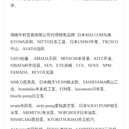
求。
湖南中村贸易有限公司代理销售品牌: 日本MALCOM马康、
KYOWA共和、NITTO日东工器、日本USHIO牛尾、TRUSCO
中山、ASADA浅田、
SATO佐藤 、AMADA天田、MIYACHI米亚基、KITZ开滋、
SIBATA科学仪器、SEN、EYE岩崎、CCS、SENA、NPM、
YAMADA、REVOX光源
SIMCO思美高、日本阀天VENN桃太郎、YASHIYAMA樫山工
业、hondakiko本多机工泵、EIM泵、kawamoto川本泵、
hitachi-pump日立泵、
terada寺田泵、aichi-pump爱知真空泵、日本SOGO PUMP相互
水泵、ARIMITSU有光泵、NOPGROUP日本油泵、
NISHIGAKI西坦泵、KYORITSUKIKO共立机巧、