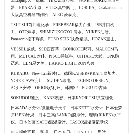
daidopmp大同机械、TERAL泰拉尔、SANRITSUKIKI三立机
器、EBARA荏原、V-TEX真空阀门、HORIBA、Osakavacuum
大阪真空机器制作所、ATEC 爱泰克、
TSUTSUI筒井理化学、FREEBEAR福力百亚、ISB井口机
工、OTC焊条、SHIMIZUKOGYO 清水、YUKEN油研、
Panasonic松下焊条、FUSO SEIKI扶桑精肌、HOZAN宝山、
VESSEL威威、SSD西西蒂、BONKOTE邦可、MALCOM马
康、METCAL奥科、PISCO碧铄科、OHTAKE大武、OPK鸥
琵凯、ELM易之美、HAKKO EIGHTRON八兴、
KURABO、New-Era新时代、德国KAISER+KRAFT皇加力、
YODOGAWA淀川、SUIDEN瑞电、TECHNO DESIGN、
AQUA安跨、ORION好利旺、韩国SP、FURUTO古藤、
SOKUDOU速度、KANE凯恩、日本KYORITSU共立理化
日本ADA水分计/微量电子天平 日本KETTI水分计 日本爱森
(EISEN)针规、日本三高(SANKO)膜厚计、理研(RIKEN)水平
仪、日本佐藤(SATO)温湿度计、TASCO温湿度记录仪、
JPG(螺纹环规、塞规)、日本东日(TOHNICHI)、思达